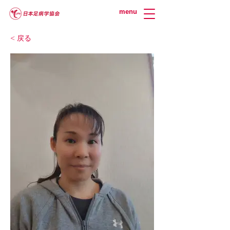
menu
< 戻る