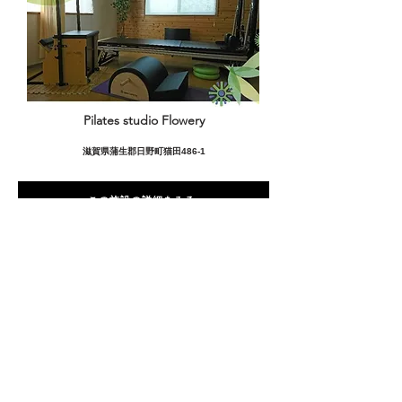
Pilates studio Flowery
滋賀県蒲生郡日野町猫田486-1
この施設の詳細をみる
愛用者の声
前
次