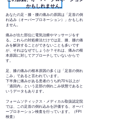
かもしれません。
あなたの足・膝・腰の痛みの原因は「足首の倒
れ込み（オーバープロネーション）」かもしれ
ません。
痛みが出た部位に電気治療やマッサージをす
る。これらの対処療法だけでは足、膝、腰の痛
みを解決することができないことも多いです
が、それはなぜでしょうか？それは、痛みの根
本原因に対してアプローチしていないからで
す。
足、膝の痛みの根本原因の多くは「足首の倒れ
こみ」であると言われています。
下半身に痛みがある患者のうち約70％以上が
「過回内」という足部の倒れこみ状態であると
いうデータもあります。
フォームソティックス・メディカル取扱認定院
では、この足首の倒れ込みを評価する、オーバ
ープロネーション検査を行っています。（FPI
検査）​