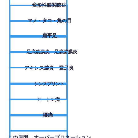
変形性膝関節症
​マメ・タコ・魚の目
扁平足
足底筋膜炎・足底腱膜炎
アキレス腱炎・鵞足炎
シンスプリント
モートン病
腰痛
​この原因、オーバープロネーション