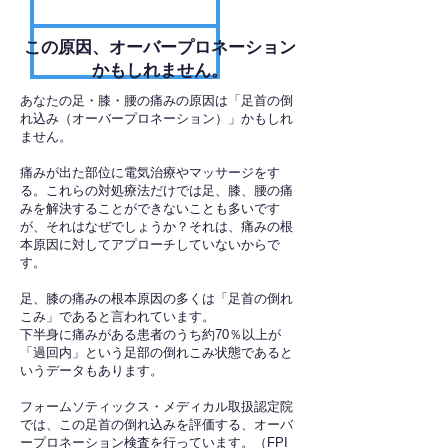
​この原因、オーバープロネーション
かもしれません。
あなたの足・膝・腰の痛みの原因は「足首の倒
れ込み（オーバープロネーション）」かもしれ
ません。
痛みが出た部位に電気治療やマッサージをす
る。これらの対処療法だけでは足、膝、腰の痛
みを解決することができないことも多いです
が、それはなぜでしょうか？それは、痛みの根
本原因に対してアプローチしていないからで
す。
足、膝の痛みの根本原因の多くは「足首の倒れ
こみ」であると言われています。
下半身に痛みがある患者のうち約70％以上が
「過回内」という足部の倒れこみ状態であると
いうデータもあります。
フォームソティックス・メディカル取扱認定院
では、この足首の倒れ込みを評価する、オーバ
ープロネーション検査を行っています。（FPI