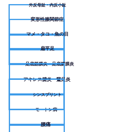
外反母趾・内反小趾
変形性膝関節症
​マメ・タコ・魚の目
扁平足
足底筋膜炎・足底腱膜炎
アキレス腱炎・鵞足炎
シンスプリント
モートン病
腰痛