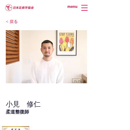
menu
< 戻る
小見 修仁
柔道整復師