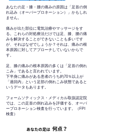
あなたの足・膝・腰の痛みの原因は「足首の倒
れ込み（オーバープロネーション）」かもしれ
ません。
痛みが出た部位に電気治療やマッサージをす
る。これらの対処療法だけでは足、膝、腰の痛
みを解決することができないことも多いです
が、それはなぜでしょうか？それは、痛みの根
本原因に対してアプローチしていないからで
す。
足、膝の痛みの根本原因の多くは「足首の倒れ
こみ」であると言われています。
下半身に痛みがある患者のうち約70％以上が
「過回内」という足部の倒れこみ状態であると
いうデータもあります。
フォームソティックス・メディカル取扱認定院
では、この足首の倒れ込みを評価する、オーバ
ープロネーション検査を行っています。（FPI
検査）​