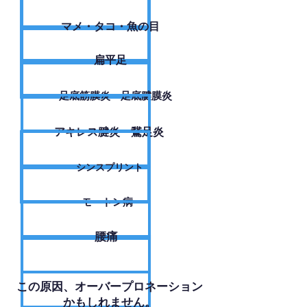
​マメ・タコ・魚の目
扁平足
足底筋膜炎・足底腱膜炎
アキレス腱炎・鵞足炎
シンスプリント
モートン病
腰痛
​この原因、オーバープロネーション
かもしれません。