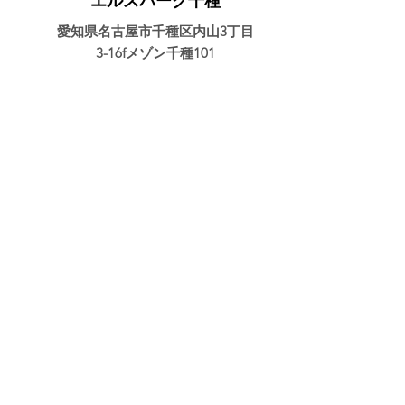
エルスパーク千種
愛知県名古屋市千種区内山3丁目
3-16fメゾン千種101
認定者情報へ
朴 将允