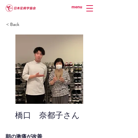
menu
< Back
橋口 奈都子さん
朝の激痛が改善