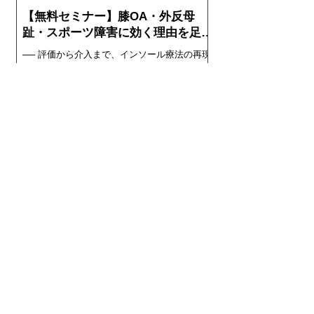
エコーで判断できること／できないことの仕
【無料セミナー】膝OA・外反母
分け インソールによる介入の考え方 サポータ
趾・スポーツ障害に効く理由を足元
ー・テーピングの活用と使い分け 評価から介
から解き明かす
入までを統合した臨床アルゴリズム 対象とな
── 評価から介入まで、インソール療法の再現
る先生 柔道整復師、鍼灸師、理学療法士、ト
性を手に入れる！ 2026年4月23日（木）
レーナー、整体師などの治療家の方 足関節捻
21:00〜22:30 ／ Zoom開催・参加費無料 「イ
挫を繰り返す患者さんへのアプローチに悩ん
ンソールって本当に効くの？」 「どの患者さ
でいる方 エコー評価を実際の
んに、どう使い分ければいいの？」 こうした
疑問をお持ちの先生に向けた、足病学に基づ
くインソール療法の無料オンラインセミナー
を開催いたします。 講師は日本足病学協会 代
表理事・木村誠が務め、膝OA・外反母趾・ス
ポーツ障害に対するインソール療法の「なぜ
効くのか」から「どう使うのか」まで、体系
立ててお伝えします。 このセミナーで得られ
ること - インソール療法が効く構造的な理由 -
膝OA・外反母趾・スポーツ障害への具体的な
フォームソティックス・メディカル
介入戦略 - 評価から治療方針までの優先順位の
取扱認定コースが新しくなりました
整理 - 患者さんへの説明力の向上 - 実際の歩行
改善動画による効果のリアルなイメージ 講義
足病学に基づくインソール療法を、最短ルー
内容（一部抜粋） - なぜインソール療法が効果
トであなたの臨床に。 このたび、フォームソ
的なのか？ - 最短治療のための「モノ・カラ
ティックス・メディカル取扱認定コースが全
ダ・プラン」の法則 - 筋骨格系疾患の診療ガイ