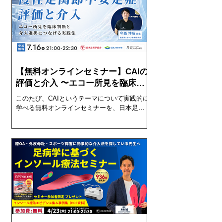
【無料オンラインセミナー】CAIの
評価と介入 〜エコー所見を臨床判
断につなげる実践法〜
このたび、CAIというテーマについて実践的に
学べる無料オンラインセミナーを、日本足病
学協会・ダイヤ工業・リハサク の3社共催とい
う形で初めて開催いたします。 おかげさま
で、現在350名以上の先生にお申し込みをいた
だいております。 お申し込みはこちら ▼ 参加
申込フォーム 開催概要 項目 内容 日時 2026年
7月16日（木）21:00〜22:30 形式 オンライン
（ライブ配信のみ・アーカイブなし） 参加費
無料 講師 今西博昭 先生（宜野湾スポーツ接骨
院 院長／JET-Academy主宰） 当日の内容 CAI
における「安定性」の再定義（構造・感覚・
神経制御） エコーによる動的評価の実践
（ATFL・CFLの描出、ストレス下評価など）