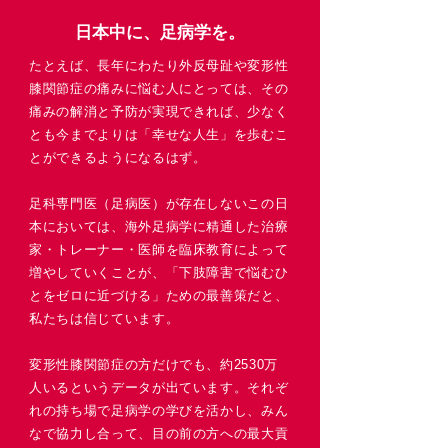
日本中に、足病学を。
たとえば、長年にわたり外反母趾や変形性
膝関節症の痛みに悩む人にとっては、その
痛みの解消と予防が実現できれば、少なく
とも今までよりは「幸せな人生」を歩むこ
とができるようになるはず。
足科専門医（足病医）が存在しないこの日
本においては、海外足病学に精通した治療
家・トレーナー・医師を臨床教育によって
増やしていくことが、「下肢障害で悩むひ
とをゼロに近づける」ための最善策だと、
私たちは信じています。
変形性膝関節症の方だけでも、約2530万
人いるというデータが出ています。それぞ
れの持ち場で足病学の学びを活かし、みん
なで協力し合って、
目の前の方への最大貢