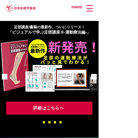
menu
足部講座/書籍の最新作、ついにリリース！
「ビジュアルで学ぶ足部講座Ⅲ-運動療法編-」
詳細はこちらへ