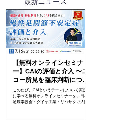
最新ニュース
【無料オンラインセミナ
ー】CAIの評価と介入 〜エ
コー所見を臨床判断につな
げる実践法〜
このたび、CAIというテーマについて実践的
に学べる無料オンラインセミナーを、日本
足病学協会・ダイヤ工業・リハサク の3社共
催という形で初めて開催いたします。 おか
げさまで、現在350名以上の先生にお申し込
みをいただいております。 お申し込みはこ
ちら ▼ 参加申込フォーム 開催概要 項目 内