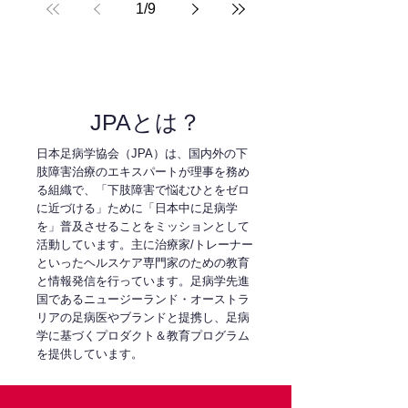
1
/
9
容 日時 2026年7月16日（木）21:00〜22:30
形式 オンライン（ライブ配信のみ・アーカ
イブなし） 参加費 無料 講師 今西博昭 先生
（宜野湾スポーツ接骨院 院長／JET-
Academy主宰） 当日の内容 CAIにおける
「安定性」の再定義（構造・感覚・神経制
JPAとは？
御） エコーによる動的評価の実践（ATFL・
CFLの描出、ストレス下評価など） エコー
日本足病学協会（JPA）は、国内外の下
で判断できること／できないことの仕分け
肢障害治療のエキスパートが理事を務め
インソールによる介入の考え方 サポータ
る組織で、「下肢障害で悩むひとをゼロ
ー・テーピングの活用と使い分け 評価から
に近づける」ために「日本中に足病学
介入までを統合した臨床アルゴリズム 対象
を」普及させることをミッションとして
となる先生 柔道整復師、鍼灸師、理学療法
活動しています。主に治療家/トレーナー
といったヘルスケア専門家のための教育
士、トレーナー、整体師などの治療家の方
と情報発信を行っています。足病学先進
足関節捻挫を繰り返す患者さんへのアプロ
国であるニュージーランド・オーストラ
ーチに悩んでいる方 エコー評価を実際の
リアの足病医やブランドと提携し、足病
学に基づくプロダクト＆教育プログラム
を提供しています。