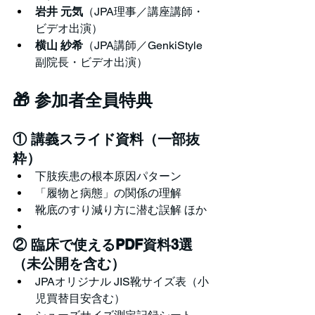
岩井 元気
（JPA理事／講座講師・
ビデオ出演）
横山 紗希
（JPA講師／GenkiStyle 
副院長・ビデオ出演）
🎁 参加者全員特典
① 講義スライド資料（一部抜
粋）
下肢疾患の根本原因パターン
「履物と病態」の関係の理解
靴底のすり減り方に潜む誤解 ほか
② 臨床で使えるPDF資料3選
（未公開を含む）
JPAオリジナル JIS靴サイズ表（小
児買替目安含む）