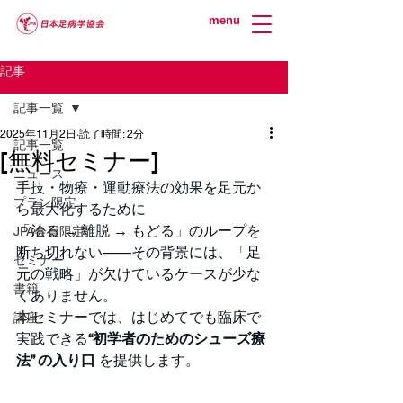
menu
記事
記事一覧
2025年11月2日
読了時間: 2分
記事一覧
[無料セミナー]
ニュース
手技・物療・運動療法の効果を足元か
プラン限定
ら最大化するために
「治る → 離脱 → もどる」のループを
JPA会員限定
断ち切れない——その背景には、「足
セミナー
元の戦略」が欠けているケースが少な
書籍
くありません。
本セミナーでは、はじめてでも臨床で
講座
実践できる
“初学者のためのシューズ療
法” の入り口
 を提供します。