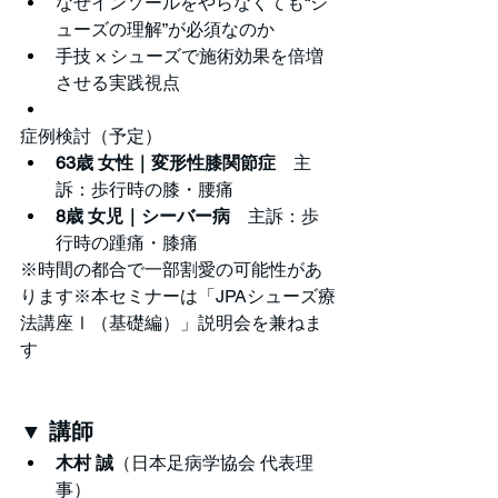
なぜインソールをやらなくても“シ
ューズの理解”が必須なのか
手技 × シューズで施術効果を倍増
させる実践視点
症例検討（予定）
63歳 女性｜変形性膝関節症
　主
訴：歩行時の膝・腰痛
8歳 女児｜シーバー病
　主訴：歩
行時の踵痛・膝痛
※時間の都合で一部割愛の可能性があ
ります※本セミナーは「JPAシューズ療
法講座Ⅰ（基礎編）」説明会を兼ねま
す
▼ 講師
木村 誠
（日本足病学協会 代表理
事）