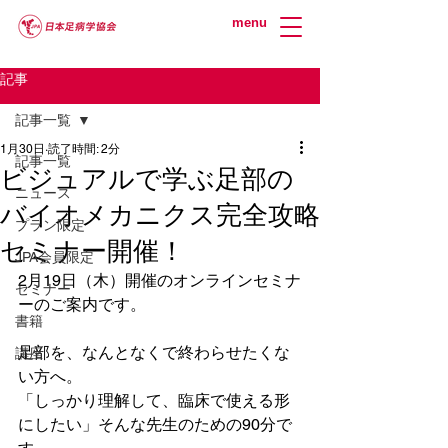
menu
記事
記事一覧
1月30日
読了時間: 2分
記事一覧
ビジュアルで学ぶ足部の
ニュース
バイオメカニクス完全攻略
プラン限定
セミナー開催！
JPA会員限定
2月19日（木）開催のオンラインセミナ
セミナー
ーのご案内です。
書籍
足部を、なんとなくで終わらせたくな
講座
い方へ。
「しっかり理解して、臨床で使える形
にしたい」そんな先生のための90分で