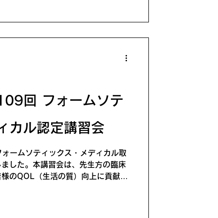
膝や足の症状が“戻る”のか — その背景
メカニズムと、現代における問題点
ダ・プラン」の考え方 明日から臨床
準」 なぜインソールをやらなくて
のか 手技 × シューズで施術効果を倍
（予定） 63歳 女性｜変形性膝関節症
8歳 女児｜シーバー病 主訴：歩行
合で一部割愛の可能性があります※本
09回 フォームソテ
ィカル認定講習会
フォームソティックス・メディカル取
しました。本講習会は、先生方の臨床
様のQOL（生活の質）向上に貢献す
 ■ 全国の多様な医療従事者が集結