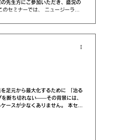
家の先生方にご参加いただき、盛況の
このセミナーでは、 ニュージーラン
「距骨下関節軸（STJ軸）評価」 や、
床的シューズフィッティング、そして
ムソティックス）のカスタム技術 を統合的
、 「評価」「カスタム」「シュー
場で活かせるスキルを体得されまし
2026年3月開催回はすでに満席 とな
6年7月5日（日）開催分 のお申し込
ォームソティックス・メディカルを取
らからお進みください。 ↓
p/ 1. 2025年11月2日開催！熱気に包まれ
を足元から最大化するために 「治る
肢障害で悩むひとをゼロに近づける」
ープを断ち切れない——その背景には、
今回も多くの医療従事者の先生方が東
ケースが少なくありません。 本セミ
で実践できる “初学者のためのシュ
間： 21:30～23:00（途中入退室
（参加リンクはメール送付） 参加費：