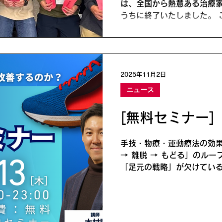
は、全国から熱意ある治療
うちに終了いたしました。 
ドの最先端足病学 に基づく
190足以上の靴を用いた臨
Formthotics（フォー
に習得。参加された先生方は
ズ」の3要素を一貫して現
2025年11月2日
た。 おかげさまで、次回の 
ニュース
っております。現在、 202
みを受付中です。 まだ、フ
[無料セミナー]
り扱っていない先生は、こち
https://fm.jpaweb.j
手技・物療・運動療法の効果
たセミナー会場の様子 「下
→ 離脱 → もどる」のル
というミッションのもと、
「足元の戦略」が欠けている
京の会場に集結され
ナーでは、はじめてでも臨床
ーズ療法” の入り口 を提供します。 📅 セミナー詳細 開催日：
2025年11月13日（木） 時
OK） 開催方法： Zoom