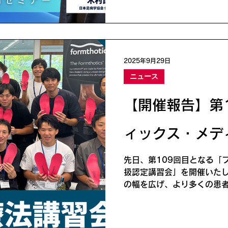
無料 ▼ セミナー内容 なぜ
と対策 下肢疾患が発生する
治療家に必須の「モノ・カラ
で使える「シューズ選びの基
も“シューズの理解”が必須な
2025年9月29日
増させる実践視点 症例検討
ニュース
主訴：歩行時の膝・腰痛 
時の踵痛・膝痛 ※時間の都
【開催報告】第1
セミナー
ィックス・メデ
先日、第109回目となる「
扱認定講習会」を開催いた
の幅を広げ、より多くの患者
ることを目的としています。
...